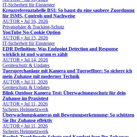
IT-Sicherheit für Einsteiger
Kreuzreferenztabelle BSI: So baust du eine saubere Zuordnung
für ISMS, Controls und Nachweise
AUTOR • Jul 16, 2026
Privatsphäre & Tracking-Schutz
YouTube No-Cookie Option
AUTOR • Jul 15, 2026
IT-Sicherheit für Einsteiger
EDR Definition: Was Endpoint Detection and Response
wirklich ist und warum es zählt
AUTOR • Jul 14, 2026
Geräteschutz & Updates
Tuersprechanlage mit Kamera und Tueroeffner: So sichere ich
mein Zuhause mit moderner Technik
AUTOR • Jul 11, 2026
Geräteschutz & Updates
Blink Outdoor Kamera Test: Überwachungsschutz für dein
Zuhause im Praxistest
AUTOR • Jul 11, 2026
Sicheres Heimnetzwerk
Überwachungskameras mit Bewegungserkennung: So schützen
Sie Ihr Zuhause effektiv
AUTOR • Jul 11, 2026
Sicheres Heimnetzwerk
Reolink Tuerklingeln Schutz und Komfort fuer Ihr Zuhause: