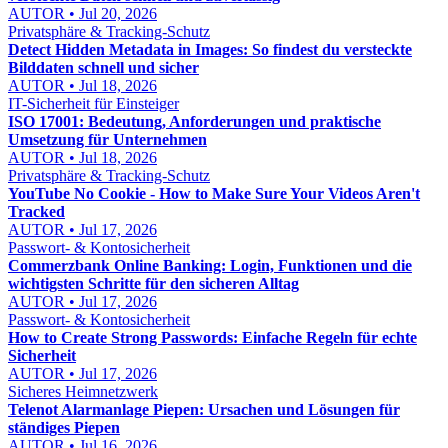
AUTOR • Jul 20, 2026
Privatsphäre & Tracking-Schutz
Detect Hidden Metadata in Images: So findest du versteckte
Bilddaten schnell und sicher
AUTOR • Jul 18, 2026
IT-Sicherheit für Einsteiger
ISO 17001: Bedeutung, Anforderungen und praktische
Umsetzung für Unternehmen
AUTOR • Jul 18, 2026
Privatsphäre & Tracking-Schutz
YouTube No Cookie - How to Make Sure Your Videos Aren't
Tracked
AUTOR • Jul 17, 2026
Passwort- & Kontosicherheit
Commerzbank Online Banking: Login, Funktionen und die
wichtigsten Schritte für den sicheren Alltag
AUTOR • Jul 17, 2026
Passwort- & Kontosicherheit
How to Create Strong Passwords: Einfache Regeln für echte
Sicherheit
AUTOR • Jul 17, 2026
Sicheres Heimnetzwerk
Telenot Alarmanlage Piepen: Ursachen und Lösungen für
ständiges Piepen
AUTOR • Jul 16, 2026