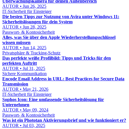
Überwachungskamera für deinen Außenbereich
AUTOR • Jun 26, 2025
IT-Sicherheit für Einsteiger
Die besten Tipps zur Nutzung von Avira unter Windows 11:
Sicherheitslösungen für dein System
AUTOR • Jun 28, 2025
Passwort- & Kontosicherheit
Alles, was Sie über den Apple Wiederherstellungsschlüssel
wissen müssen
AUTOR • Jun 14, 2025
Privatsphäre & Tracking-Schutz
Das perfekte weiße Profilbild: Tipps und Tricks für den
perfekten Auftritt
AUTOR • Jul 31, 2025
Sichere Kommunikation
Encode Email Address in URL: Best Practices for Secure Data
Transmission
AUTOR • May 21, 2026
IT-Sicherheit für Einsteiger
Sophos Icon: Eine umfassende Sicherheitslösung für
Unternehmen
AUTOR • May 09, 2024
Passwort- & Kontosicherheit
Was ist ein Phototan Aktivierungsbrief und wie funktioniert er?
AUTOR • Jul 03, 2025